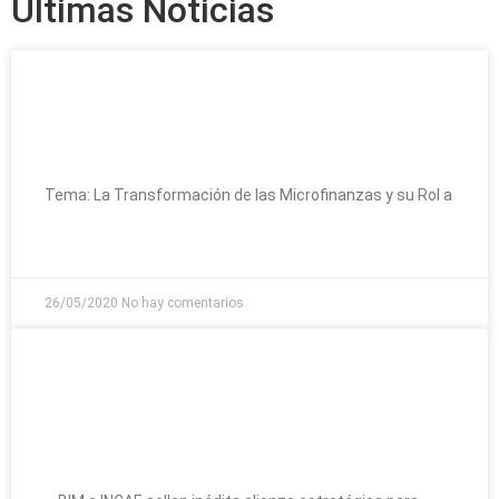
Últimas Noticias
«La Transformación de las
microfinanzas y su rol a futuro – Post
Covid-19 «
Tema: La Transformación de las Microfinanzas y su Rol a
LEER MAS »
26/05/2020
No hay comentarios
BIM e INCAE sellan inédita alianza
estratégica para fortalecer las
microfinanzas de América Latina y El
Caribe.